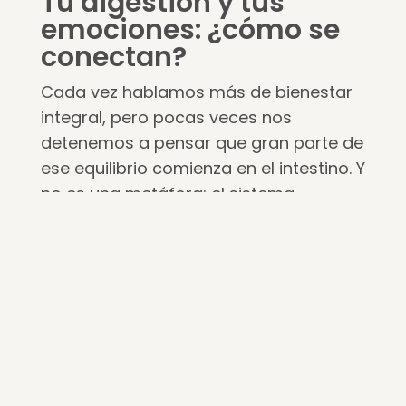
Tu digestión y tus
emociones: ¿cómo se
conectan?
Cada vez hablamos más de bienestar
integral, pero pocas veces nos
detenemos a pensar que gran parte de
ese equilibrio comienza en el intestino. Y
no es una metáfora: el sistema
digestivo y el cerebro están en
constante comunicación. A esta
conexión se le conoce como eje
intestino-cerebro, y entenderla puede
cambiar por completo la…
6 min