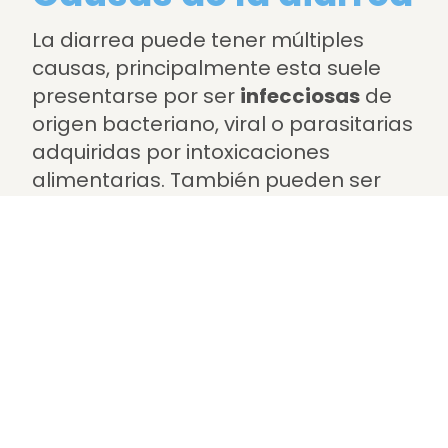
La diarrea puede tener múltiples
causas, principalmente esta suele
presentarse por ser
infecciosas
de
origen bacteriano, viral o parasitarias
adquiridas por intoxicaciones
alimentarias. También pueden ser
debido a
intolerancias
alimentarias
o
por
medicamentos
que pueden
alterar el equilibrio de las bacterias
intestinales y provocar diarrea.
Síntomas de la
diarrea